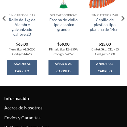
SIN CATEGORIZAR
SIN CATEGORIZAR
SIN CATEGORIZAR
Rollo de 1kg de
Escoba de vinilo
Cepillo de
Alambre
tipo abanico
plastico tipo
galvanizado
grande
plancha de 14cm
calibre 20
$
65.00
$
59.00
$
15.00
Fiero Sku: ALG-200
Klintek Sku: ES-250A
Klintek Sku: CELI-35
Codigo: 44469
Codigo: 57052
Codigo: 57008
AÑADIR AL
AÑADIR AL
AÑADIR AL
CARRITO
CARRITO
CARRITO
Información
Acerca de Nosotros
Envíos y Garantías