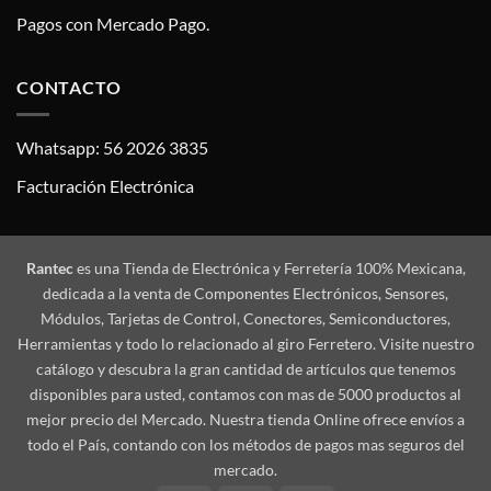
Pagos con Mercado Pago.
CONTACTO
Whatsapp: 56 2026 3835
Facturación Electrónica
Rantec
es una Tienda de Electrónica y Ferretería 100% Mexicana,
dedicada a la venta de Componentes Electrónicos, Sensores,
Módulos, Tarjetas de Control, Conectores, Semiconductores,
Herramientas y todo lo relacionado al giro Ferretero. Visite nuestro
catálogo y descubra la gran cantidad de artículos que tenemos
disponibles para usted, contamos con mas de 5000 productos al
mejor precio del Mercado. Nuestra tienda Online ofrece envíos a
todo el País, contando con los métodos de pagos mas seguros del
mercado.