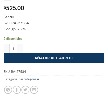
525.00
$
Santul
Sku: RA-27584
Codigo: 7596
2 disponibles
Taladro Rotomartillo de 3/8" 400w velocidad variable reversible cant
AÑADIR AL CARRITO
SKU:
RA-27584
Categoría:
Sin categorizar