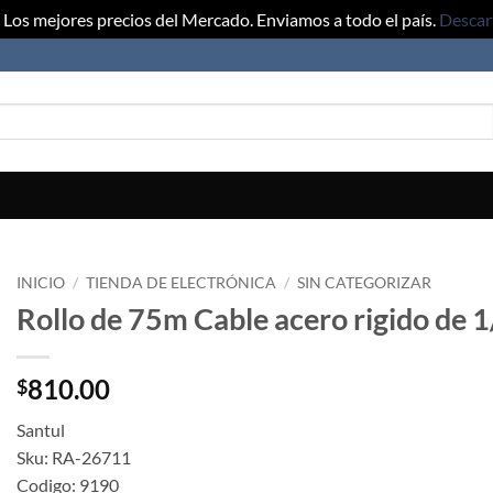
Los mejores precios del Mercado. Enviamos a todo el país.
Descar
INICIO
/
TIENDA DE ELECTRÓNICA
/
SIN CATEGORIZAR
Rollo de 75m Cable acero rigido de 
810.00
$
Santul
Sku: RA-26711
Codigo: 9190