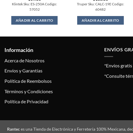
Klintek Sku: ES-250A Codigo:
Truper Sku: CALC-19E Codigo:
57052
60482
AÑADIR AL CARRITO
AÑADIR AL CARRITO
Información
ENVÍOS GR
Acerca de Nosotros
*Envíos grati
Envíos y Garantías
*Consulte tér
Política de Reembolsos
Términos y Condiciones
Política de Privacidad
Rantec
es una Tienda de Electrónica y Ferretería 100% Mexicana, de