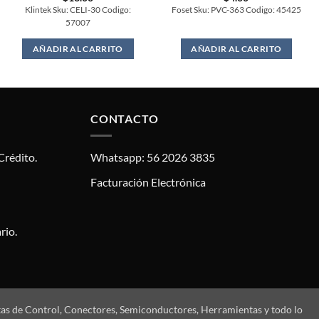
Klintek Sku: CELI-30 Codigo:
Foset Sku: PVC-363 Codigo: 45425
57007
AÑADIR AL CARRITO
AÑADIR AL CARRITO
CONTACTO
Crédito.
Whatsapp: 56 2026 3835
Facturación Electrónica
rio.
tas de Control, Conectores, Semiconductores, Herramientas y todo lo