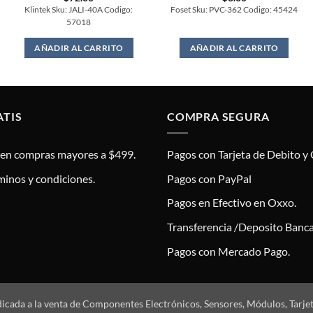
Klintek Sku: JALI-40A Codigo:
Foset Sku: PVC-362 Codigo: 45424
57018
AÑADIR AL CARRITO
AÑADIR AL CARRITO
ATIS
COMPRA SEGURA
s en compras mayores a $499.
Pagos con Tarjeta de Debito y 
minos y condiciones.
Pagos con PayPal
Pagos en Efectivo en Oxxo.
Transferencia /Deposito Banca
Pagos con Mercado Pago.
dicada a la venta de Componentes Electrónicos, Sensores, Módulos, Tarje