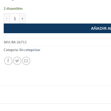
2 disponibles
Rollo de 75m Cable acero rigido de 1/8" Recubierto cantidad
AÑADIR A
SKU:
RA-26711
Categoría:
Sin categorizar