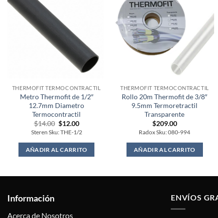
THERMOFIT TERMOCONTRACTIL
THERMOFIT TERMOCONTRACTIL
Metro Thermofit de 1/2″
Rollo 20m Thermofit de 3/8″
12.7mm Diametro
9.5mm Termoretractil
Termocontractil
Transparente
Original
Current
$
14.00
$
12.00
$
209.00
price
price
Steren Sku: THE-1/2
Radox Sku: 080-994
was:
is:
$14.00.
$12.00.
AÑADIR AL CARRITO
AÑADIR AL CARRITO
Información
ENVÍOS GR
Acerca de Nosotros