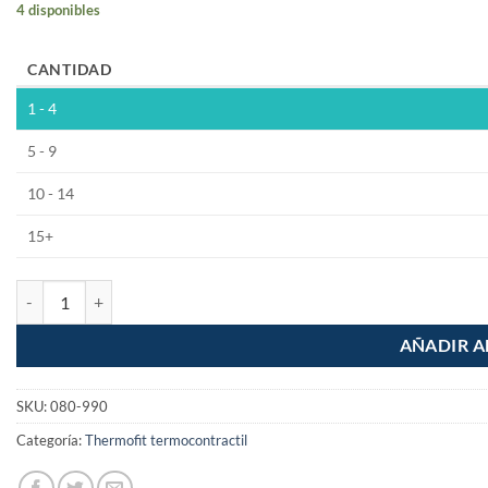
4 disponibles
CANTIDAD
1 - 4
5 - 9
10 - 14
15+
Rollo 20m Thermofit de 3/32" 2.4mm Termoretractil Transparente ca
AÑADIR A
SKU:
080-990
Categoría:
Thermofit termocontractil