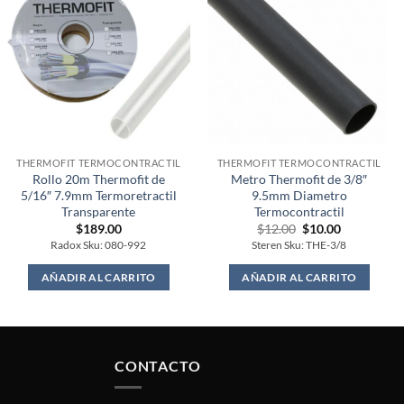
THERMOFIT TERMOCONTRACTIL
THERMOFIT TERMOCONTRACTIL
Rollo 20m Thermofit de
Metro Thermofit de 3/8″
5/16″ 7.9mm Termoretractil
9.5mm Diametro
Transparente
Termocontractil
Original
Current
$
189.00
$
12.00
$
10.00
price
price
Radox Sku: 080-992
Steren Sku: THE-3/8
was:
is:
$12.00.
$10.00.
AÑADIR AL CARRITO
AÑADIR AL CARRITO
CONTACTO