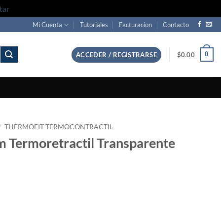
tar
Mi Cuenta
Tutoriales
Facturacion
Contacto
0
ACCEDER / REGISTRARSE
$
0.00
/
THERMOFIT TERMOCONTRACTIL
 Termoretractil Transparente