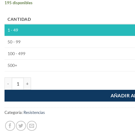
195 disponibles
CANTIDAD
1 - 49
50 - 99
100 - 499
500+
Resistencia 68K Ohm 1/2W Pelicula de Carbon 5% Tolerancia cantida
AÑADIR A
Categoría:
Resistencias