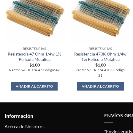
RESISTENCIAS
RESISTENCIAS
Resistencia 47 Ohm 1/4w 1%
Resistencia 470K Ohm 1/4w
Pelicula Metalica
1% Pelicula Metalica
$
1.00
$
1.00
Rantec Sku: R-1/4-47 Codigo: 42
Rantec Sku: R-1/4-470K Codigo:
21
AÑADIR AL CARRITO
AÑADIR AL CARRITO
Información
ENVÍOS GR
Acerca de Nosotros
*Envíos grati