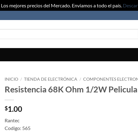
Los mejores precios del Mercado. Enviamos a todo el país.
Descar
INICIO
/
TIENDA DE ELECTRÓNICA
/
COMPONENTES ELECTRO
Resistencia 68K Ohm 1/2W Pelicula
1.00
$
Rantec
Codigo: 565