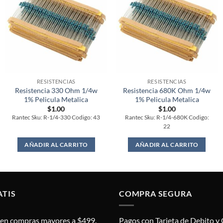
RESISTENCIAS
RESISTENCIAS
Resistencia 330 Ohm 1/4w
Resistencia 680K Ohm 1/4w
1% Pelicula Metalica
1% Pelicula Metalica
$
1.00
$
1.00
Rantec Sku: R-1/4-330 Codigo: 43
Rantec Sku: R-1/4-680K Codigo:
22
AÑADIR AL CARRITO
AÑADIR AL CARRITO
ATIS
COMPRA SEGURA
s en compras mayores a $499.
Pagos con Tarjeta de Debito y 