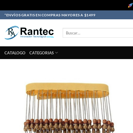
Skip
*ENVÍOS GRATIS EN COMPRAS MAYORES A $1499
to
content
Buscar
por:
CATALOGO
CATEGORIAS