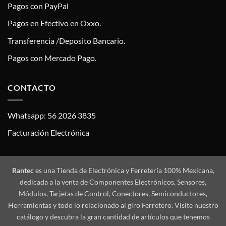
Pagos con PayPal
Pagos en Efectivo en Oxxo.
Transferencia /Deposito Bancario.
Pagos con Mercado Pago.
CONTACTO
Whatsapp: 56 2026 3835
Facturación Electrónica
Rantec
es una Tienda de Electrónica y Ferretería 100% Mexicana,
dedicada a la venta de Componentes Electrónicos, Sensores,
Módulos, Tarjetas de Control, Conectores, Semiconductores,
Herramientas y todo lo relacionado al giro Ferretero. Visite nuestro
catálogo y descubra la gran cantidad de artículos que tenemos