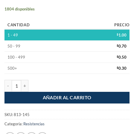
1804 disponibles
CANTIDAD
PRECIO
1 - 49
$
1.00
50 - 99
$
0.70
100 - 499
$
0.50
500+
$
0.30
Resistencia 47 Ohm 1/2W Pelicula de Carbon 5% Tolerancia cantidad
AÑADIR AL CARRITO
SKU:
813-145
Categoría:
Resistencias