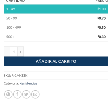
CANTIDAD
PRECIO
1 - 49
$
1.00
50 - 99
$
0.70
100 - 499
$
0.50
500+
$
0.30
Resistencia 33k Ohm 1/4w 1% Pelicula Metalica cantidad
AÑADIR AL CARRITO
SKU:
R-1/4-33K
Categoría:
Resistencias