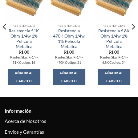
RESISTENCIAS
RESISTENCIAS
RESISTENCIAS
Resistencia 51K
Resistencia
Resistencia 6.8K
Ohm 1/4w 1%
470K Ohm 1/4w
Ohm 1/4w 1%
Pelicula
1% Pelicula
Pelicula
Metalica
Metalica
Metalica
$
1.00
$
1.00
$
1.00
Rantec Sku: R-1/4-
Rantec Sku: R-1/4-
Rantec Sku: R-1/4-
51K Codigo: 16
470K Codigo: 21
6.8K Codigo: 34
AÑADIR AL
AÑADIR AL
AÑADIR AL
CARRITO
CARRITO
CARRITO
Información
Acerca de Nosotros
Envíos y Garantías