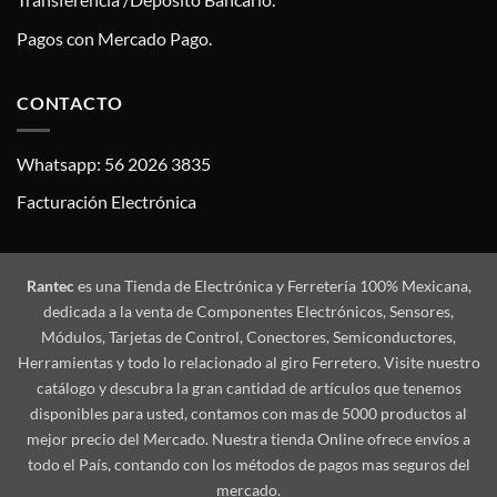
Pagos con Mercado Pago.
CONTACTO
Whatsapp: 56 2026 3835
Facturación Electrónica
Rantec
es una Tienda de Electrónica y Ferretería 100% Mexicana,
dedicada a la venta de Componentes Electrónicos, Sensores,
Módulos, Tarjetas de Control, Conectores, Semiconductores,
Herramientas y todo lo relacionado al giro Ferretero. Visite nuestro
catálogo y descubra la gran cantidad de artículos que tenemos
disponibles para usted, contamos con mas de 5000 productos al
mejor precio del Mercado. Nuestra tienda Online ofrece envíos a
todo el País, contando con los métodos de pagos mas seguros del
mercado.