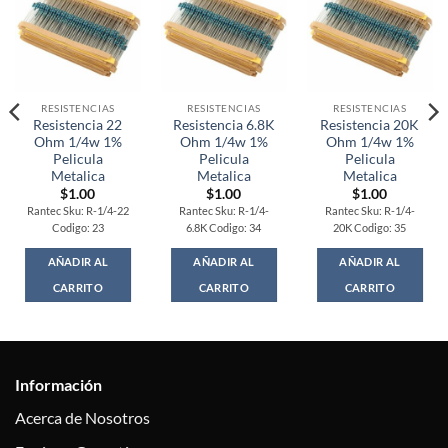
RESISTENCIAS
RESISTENCIAS
RESISTENCIAS
Resistencia 22
Resistencia 6.8K
Resistencia 20K
Ohm 1/4w 1%
Ohm 1/4w 1%
Ohm 1/4w 1%
Pelicula
Pelicula
Pelicula
Metalica
Metalica
Metalica
$
1.00
$
1.00
$
1.00
Rantec Sku: R-1/4-22
Rantec Sku: R-1/4-
Rantec Sku: R-1/4-
Codigo: 23
6.8K Codigo: 34
20K Codigo: 35
AÑADIR AL
AÑADIR AL
AÑADIR AL
CARRITO
CARRITO
CARRITO
Información
Acerca de Nosotros