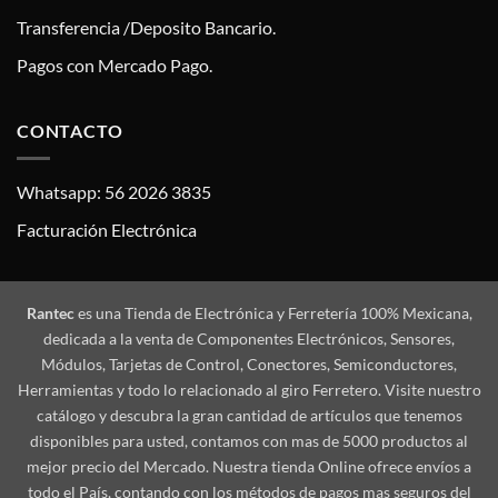
Transferencia /Deposito Bancario.
Pagos con Mercado Pago.
CONTACTO
Whatsapp: 56 2026 3835
Facturación Electrónica
Rantec
es una Tienda de Electrónica y Ferretería 100% Mexicana,
dedicada a la venta de Componentes Electrónicos, Sensores,
Módulos, Tarjetas de Control, Conectores, Semiconductores,
Herramientas y todo lo relacionado al giro Ferretero. Visite nuestro
catálogo y descubra la gran cantidad de artículos que tenemos
disponibles para usted, contamos con mas de 5000 productos al
mejor precio del Mercado. Nuestra tienda Online ofrece envíos a
todo el País, contando con los métodos de pagos mas seguros del