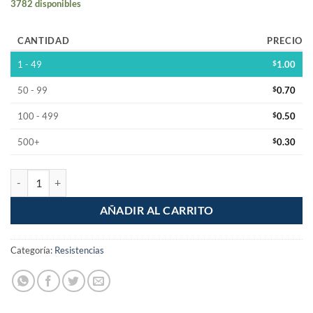
3782 disponibles
CANTIDAD
PRECIO
1 - 49
$
1.00
50 - 99
$
0.70
100 - 499
$
0.50
500+
$
0.30
Resistencia 3.3 Ohm 1/2W Pelicula de Carbon 5% Tolerancia cantidad
AÑADIR AL CARRITO
Categoría:
Resistencias