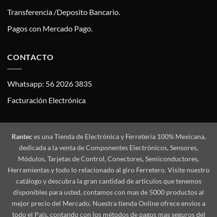
Transferencia /Deposito Bancario.
Pagos con Mercado Pago.
CONTACTO
Whatsapp: 56 2026 3835
Facturación Electrónica
Rantec
es una Tienda de Electrónica y Ferretería 100% Mexicana,
dedicada a la venta de Componentes Electrónicos, Sensores,
Módulos, Tarjetas de Control, Conectores, Semiconductores,
Herramientas y todo lo relacionado al giro Ferretero. Visite nuestro
catálogo y descubra la gran cantidad de artículos que tenemos
disponibles para usted, contamos con mas de 5000 productos al
mejor precio del Mercado. Nuestra tienda Online ofrece envíos a
todo el País, contando con los métodos de pagos mas seguros del