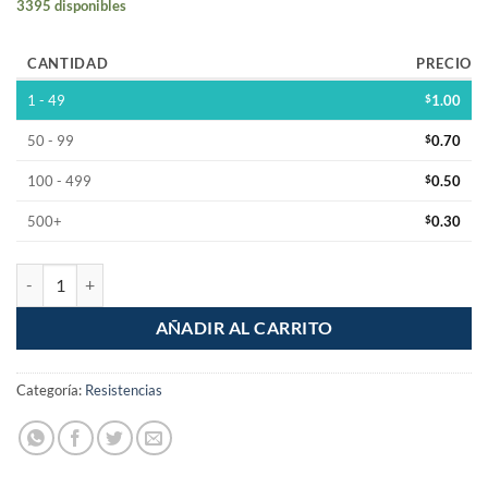
3395 disponibles
CANTIDAD
PRECIO
1 - 49
$
1.00
50 - 99
$
0.70
100 - 499
$
0.50
500+
$
0.30
Resistencia 150K Ohm 1/2W Pelicula de Carbon 5% Tolerancia cantid
AÑADIR AL CARRITO
Categoría:
Resistencias