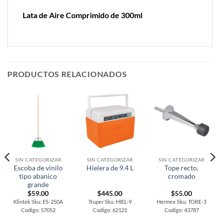
Lata de Aire Comprimido de 300ml
PRODUCTOS RELACIONADOS
SIN CATEGORIZAR
SIN CATEGORIZAR
SIN CATEGORIZAR
Escoba de vinilo
Tope recto,
Hielera de 9.4 L
tipo abanico
cromado
grande
$
59.00
$
445.00
$
55.00
Klintek Sku: ES-250A
Truper Sku: HIEL-9
Hermex Sku: TORE-3
Codigo: 57052
Codigo: 62121
Codigo: 43787