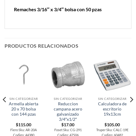
Remaches 3/16″ x 3/4″ bolsa con 50 pzas
PRODUCTOS RELACIONADOS
SIN CATEGORIZAR
SIN CATEGORIZAR
SIN CATEGORIZAR
Armella abierta
Reduccion
Calculadora de
20 x 70 bolsa
campana acero
escritorio
con 144 pzas
galvanizado
19x13cm
3/4″x1/2″
$
115.00
$
17.00
$
105.00
Fiero Sku: AR-20A
Foset Sku: CG-291
Truper Sku: CALC-19E
Codigo: 44380
Codigo: 47506
Codigo: 60482