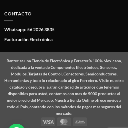
CONTACTO
Whatsapp: 56 2026 3835
Facturación Electrónica
Rantec
es una Tienda de Electrónica y Ferretería 100% Mexicana,
dedicada a la venta de Componentes Electrónicos, Sensores,
Módulos, Tarjetas de Control, Conectores, Semiconductores,
Herramientas y todo lo relacionado al giro Ferretero. Visite nuestro
catálogo y descubra la gran cantidad de artículos que tenemos
disponibles para usted, contamos con mas de 5000 productos al
mejor precio del Mercado. Nuestra tienda Online ofrece envíos a
todo el País, contando con los métodos de pagos mas seguros del
mercado.
Visa
MasterCard
Bank
Transfer