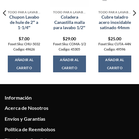
TODO PARA LAVABOS, TARJAS Y WC
TODO PARA LAVABOS, TARJAS Y WC
TODO PARA LAVABOS, TARJAS Y WC
Chupon Lavabo
Coladera
Cubre taladro
de hule de 2″ a
Canastilla malla
acero inoxidable
1-1/4″
para lavabo 1/2″
satinado 44mm
$
7.00
$
29.00
$
25.00
Foset Sku: CHU-5032
Foset Sku: COMA-1/2
Foset Sku: CUTA-44N
Codigo: 49626
Codigo: 45305
Codigo: 49596
AÑADIR AL
AÑADIR AL
AÑADIR AL
CARRITO
CARRITO
CARRITO
Información
Acerca de Nosotros
Envíos y Garantías
Política de Reembolsos