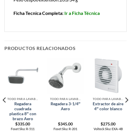
Ficha Tecnica Completa:
Ir a Ficha Técnica
PRODUCTOS RELACIONADOS
TODO PARA LAVABOS, TARJAS Y WC
TODO PARA LAVABOS, TARJAS Y WC
TODO PARA LAVABOS, TARJAS Y WC
Regadera
Regadera 3-1/4″
Extractor de aire
cuadrada
Aero
4″ color blanco
plastica 8″ con
brazo Aero
$
335.00
$
345.00
$
275.00
Foset Sku: R-511
Foset Sku: R-201
Volteck Sku: EXA-4B