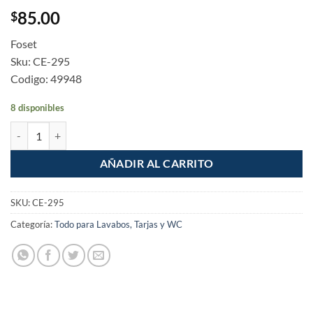
85.00
$
Foset
Sku: CE-295
Codigo: 49948
8 disponibles
Cespol flexible para fregadero PVC con extension de 20cm 1-1/2" can
AÑADIR AL CARRITO
SKU:
CE-295
Categoría:
Todo para Lavabos, Tarjas y WC