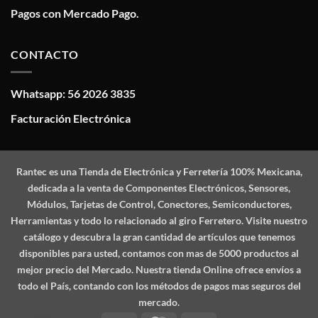
Pagos con Mercado Pago.
CONTACTO
Whatsapp: 56 2026 3835
Facturación Electrónica
Rantec
es una Tienda de Electrónica y Ferretería 100% Mexicana,
dedicada a la venta de Componentes Electrónicos, Sensores,
Módulos, Tarjetas de Control, Conectores, Semiconductores,
Herramientas y todo lo relacionado al giro Ferretero. Visite nuestro
catálogo y descubra la gran cantidad de artículos que tenemos
disponibles para usted, contamos con mas de 5000 productos al
mejor precio del Mercado. Nuestra tienda Online ofrece envíos a
todo el País, contando con los métodos de pagos mas seguros del
mercado.