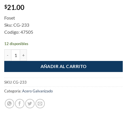
21.00
$
Foset
Sku: CG-233
Codigo: 47505
12 disponibles
Reduccion bushing acero galvanizado 1"x 3/4" cantidad
AÑADIR AL CARRITO
SKU:
CG-233
Categoría:
Acero Galvanizado