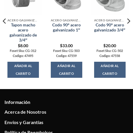
ACERO GALVANIZADO
ACERO GALVANIZADO
ACERO GALVANIZADO
Tapon macho
Codo 90° acero
Codo 90° acero
acero
galvanizado 1″
galvanizado 3/4″
galvanizado de
3/4″
$
8.00
$
33.00
$
20.00
Foset Sku: CG-312
Foset Sku: CG-503
Foset Sku: CG-502
Codigo: 47495
Codigo: 47559
Codigo: 47558
AÑADIR AL
AÑADIR AL
AÑADIR AL
CARRITO
CARRITO
CARRITO
Información
Acerca de Nosotros
Envíos y Garantías
Política de Reembolsos