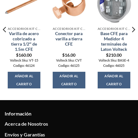
ACCESORIOS KIT CFE
ACCESORIOS KIT CFE
ACCESORIOS KIT CFE
Varilla de acero
Conector para
Base CFE para
cobrizado a
varilla a tierra
Medidor 4
tierra 1/2″ de
CFE
terminales de
1.5m CFE
Laton Volteck
$
160.00
$
16.00
$
210.00
Volteck Sku: VT-15
Volteck Sku: CVT
Volteck Sku: BASE-4
Codigo: 46124
Codigo: 46125
Codigo: 46025
AÑADIR AL
AÑADIR AL
AÑADIR AL
CARRITO
CARRITO
CARRITO
Información
Acerca de Nosotros
Envíos y Garantías