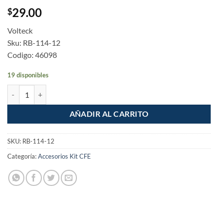
29.00
$
Volteck
Sku: RB-114-12
Codigo: 46098
19 disponibles
Reduccion bushing de Tubo 1-1/4" a 1/2" Instalacion CFE cantidad
AÑADIR AL CARRITO
SKU:
RB-114-12
Categoría:
Accesorios Kit CFE