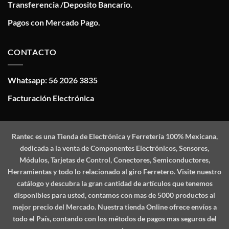
Transferencia /Deposito Bancario.
Pagos con Mercado Pago.
CONTACTO
Whatsapp: 56 2026 3835
Facturación Electrónica
Rantec
es una Tienda de Electrónica y Ferretería 100% Mexicana,
dedicada a la venta de Componentes Electrónicos, Sensores,
Módulos, Tarjetas de Control, Conectores, Semiconductores,
Herramientas y todo lo relacionado al giro Ferretero. Visite nuestro
catálogo y descubra la gran cantidad de artículos que tenemos
disponibles para usted, contamos con mas de 5000 productos al
mejor precio del Mercado. Nuestra tienda Online ofrece envíos a
todo el País, contando con los métodos de pagos mas seguros del