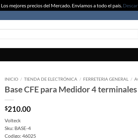
Los mejores precios del Mercado. Enviamos a todo el país.
Descar
INICIO
/
TIENDA DE ELECTRÓNICA
/
FERRETERIA GENERAL
/
A
Base CFE para Medidor 4 terminales
210.00
$
Volteck
Sku: BASE-4
Codigo: 46025