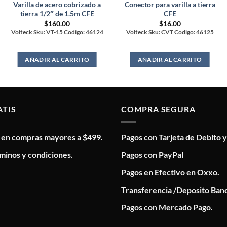
Varilla de acero cobrizado a
Conector para varilla a tierra
tierra 1/2″ de 1.5m CFE
CFE
$
160.00
$
16.00
Volteck Sku: VT-15 Codigo: 46124
Volteck Sku: CVT Codigo: 46125
AÑADIR AL CARRITO
AÑADIR AL CARRITO
ATIS
COMPRA SEGURA
s en compras mayores a $499.
Pagos con Tarjeta de Debito y
minos y condiciones.
Pagos con PayPal
Pagos en Efectivo en Oxxo.
Transferencia /Deposito Banc
Pagos con Mercado Pago.