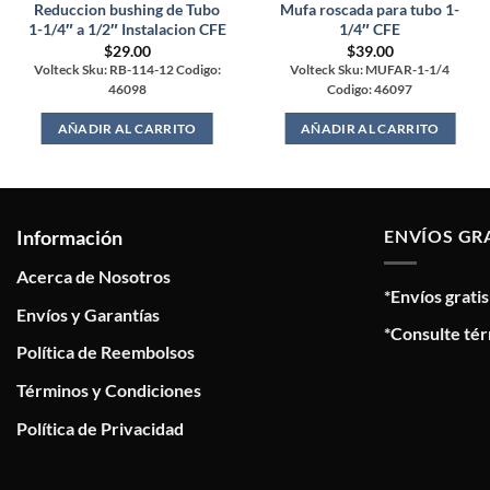
Reduccion bushing de Tubo
Mufa roscada para tubo 1-
1-1/4″ a 1/2″ Instalacion CFE
1/4″ CFE
$
29.00
$
39.00
Volteck Sku: RB-114-12 Codigo:
Volteck Sku: MUFAR-1-1/4
46098
Codigo: 46097
AÑADIR AL CARRITO
AÑADIR AL CARRITO
Información
ENVÍOS GR
Acerca de Nosotros
*Envíos grati
Envíos y Garantías
*Consulte tér
Política de Reembolsos
Términos y Condiciones
Política de Privacidad