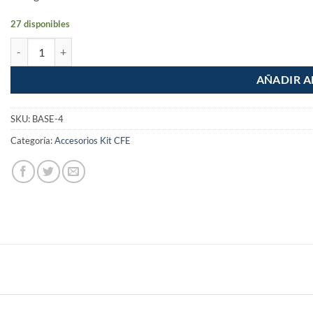
27 disponibles
Base CFE para Medidor 4 terminales de Laton Volteck cantidad
AÑADIR A
SKU:
BASE-4
Categoría:
Accesorios Kit CFE