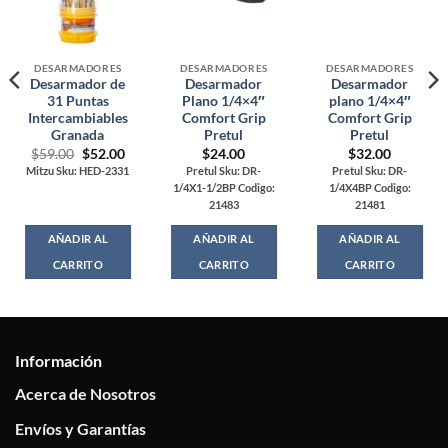
DESARMADORES
DESARMADORES
DESARMADORES
Desarmador de
Desarmador
Desarmador
31 Puntas
Plano 1/4×4″
plano 1/4×4″
Intercambiables
Comfort Grip
Comfort Grip
Granada
Pretul
Pretul
Original
Current
$
59.00
$
52.00
$
24.00
$
32.00
price
price
Mitzu Sku: HED-2331
Pretul Sku: DR-
Pretul Sku: DR-
was:
is:
1/4X1-1/2BP Codigo:
1/4X4BP Codigo:
$59.00.
$52.00.
21483
21481
AÑADIR AL
AÑADIR AL
AÑADIR AL
CARRITO
CARRITO
CARRITO
Información
Acerca de Nosotros
Envíos y Garantías