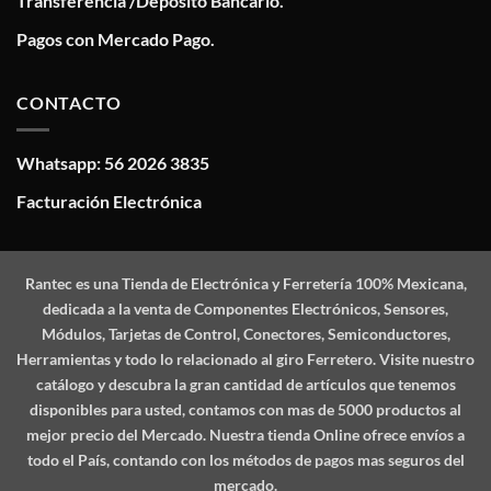
Transferencia /Deposito Bancario.
Pagos con Mercado Pago.
CONTACTO
Whatsapp: 56 2026 3835
Facturación Electrónica
Rantec
es una Tienda de Electrónica y Ferretería 100% Mexicana,
dedicada a la venta de Componentes Electrónicos, Sensores,
Módulos, Tarjetas de Control, Conectores, Semiconductores,
Herramientas y todo lo relacionado al giro Ferretero. Visite nuestro
catálogo y descubra la gran cantidad de artículos que tenemos
disponibles para usted, contamos con mas de 5000 productos al
mejor precio del Mercado. Nuestra tienda Online ofrece envíos a
todo el País, contando con los métodos de pagos mas seguros del
mercado.