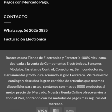
Pagos con Mercado Pago.
CONTACTO
Whatsapp: 56 2026 3835
Facturación Electrónica
Rantec
es una Tienda de Electrónica y Ferretería 100% Mexicana,
dedicada a la venta de Componentes Electrónicos, Sensores,
Módulos, Tarjetas de Control, Conectores, Semiconductores,
Herramientas y todo lo relacionado al giro Ferretero. Visite nuestro
catálogo y descubra la gran cantidad de artículos que tenemos
disponibles para usted, contamos con mas de 5000 productos al
mejor precio del Mercado. Nuestra tienda Online ofrece envíos a
todo el País, contando con los métodos de pagos mas seguros del
mercado.
Visa
MasterCard
Bank