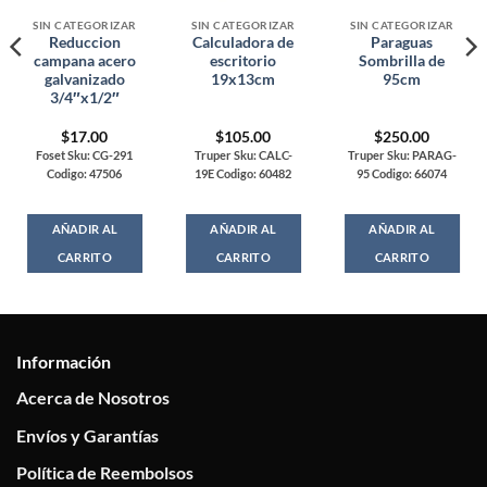
SIN CATEGORIZAR
SIN CATEGORIZAR
SIN CATEGORIZAR
Reduccion
Calculadora de
Paraguas
campana acero
escritorio
Sombrilla de
galvanizado
19x13cm
95cm
3/4″x1/2″
$
17.00
$
105.00
$
250.00
Foset Sku: CG-291
Truper Sku: CALC-
Truper Sku: PARAG-
Codigo: 47506
19E Codigo: 60482
95 Codigo: 66074
AÑADIR AL
AÑADIR AL
AÑADIR AL
CARRITO
CARRITO
CARRITO
Información
Acerca de Nosotros
Envíos y Garantías
Política de Reembolsos