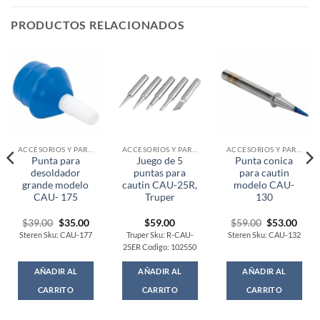
PRODUCTOS RELACIONADOS
ACCESORIOS Y PARTES
ACCESORIOS Y PARTES
ACCESORIOS Y PARTES
Punta para
Juego de 5
Punta conica
desoldador
puntas para
para cautin
grande modelo
cautin CAU-25R,
modelo CAU-
CAU- 175
Truper
130
rent
Original
Current
Original
Curr
$
39.00
$
35.00
$
59.00
$
59.00
$
53.00
ce
price
price
price
price
Steren Sku: CAU-177
Truper Sku: R-CAU-
Steren Sku: CAU-132
was:
is:
was:
is:
25ER Codigo: 102550
.00.
$39.00.
$35.00.
$59.00.
$53.
AÑADIR AL
AÑADIR AL
AÑADIR AL
CARRITO
CARRITO
CARRITO