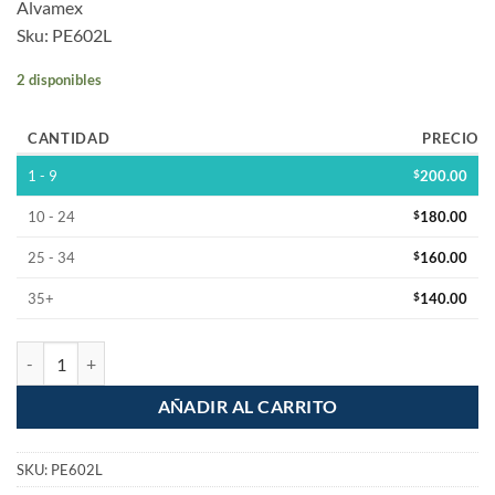
Alvamex
Sku: PE602L
2 disponibles
CANTIDAD
PRECIO
1 - 9
$
200.00
10 - 24
$
180.00
25 - 34
$
160.00
35+
$
140.00
Esmalte Sellador Primer Estructural Gris de 1L cantidad
AÑADIR AL CARRITO
SKU:
PE602L