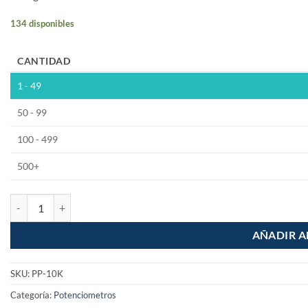
134 disponibles
CANTIDAD
1 - 49
50 - 99
100 - 499
500+
Potenciometro De Precision 3590s 10k cantidad
AÑADIR A
SKU:
PP-10K
Categoría:
Potenciometros