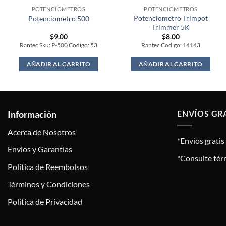
POTENCIOMETROS
POTENCIOMETROS
Potenciometro Trimpot
Potenciometro 500
Trimmer 5K
$
9.00
$
8.00
Rantec Sku: P-500 Codigo: 53
Rantec Codigo: 14143
AÑADIR AL CARRITO
AÑADIR AL CARRITO
Información
ENVÍOS GR
Acerca de Nosotros
*Envíos grati
Envíos y Garantías
*Consulte tér
Política de Reembolsos
Términos y Condiciones
Política de Privacidad