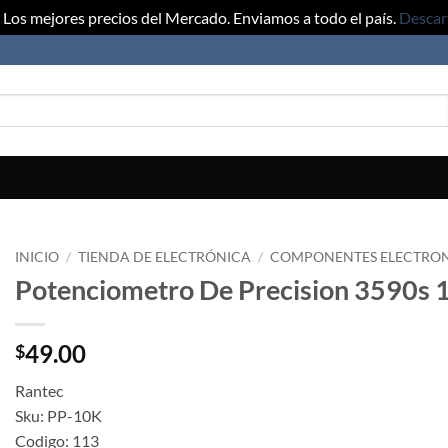
Los mejores precios del Mercado. Enviamos a todo el país.
Descar
INICIO
/
TIENDA DE ELECTRÓNICA
/
COMPONENTES ELECTRO
Potenciometro De Precision 3590s 
49.00
$
Rantec
Sku: PP-10K
Codigo: 113