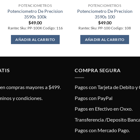
POTENCIOMETROS
POTENCIOMETROS
Potenciometro De Precision
Potenciometro De Precision
3590s 100k
3590s 100
$
49.00
$
49.00
Rantec Sku: PP-100K Codigo: 116
Rantec Sku: PP-100 Codigo: 108
AÑADIR AL CARRITO
AÑADIR AL CARRITO
ATIS
COMPRA SEGURA
s en compras mayores a $499.
Pagos con Tarjeta de Debito y 
minos y condiciones.
Pagos con PayPal
Pagos en Efectivo en Oxxo.
Transferencia /Deposito Banca
Pagos con Mercado Pago.