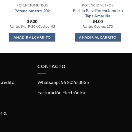
POTENCIOMETROS
POTENCIOMETROS
Perilla Para Potenciometro
Potenciometro 20k
Tapa Amarilla
$
9.00
$
4.00
Rantec Sku: P-20K Codigo: 45
Rantec Codigo: 273
AÑADIR AL CARRITO
AÑADIR AL CARRITO
CONTACTO
Crédito.
Whatsapp: 56 2026 3835
Facturación Electrónica
rio.