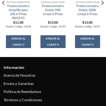
POTENCIOMETROS
POTENCIOMETROS
POTENCIOMETROS
Potenciometro
Potenciometro
Potenciometro
Amplificador
Doble 50K
Doble 100K
20k 6 Pines
Lineal 6 Pines
Lineal 6 Pines
RK097G
$
11.00
$
13.00
$
13.00
Rantec Codigo: 14230
Rantec Codigo: 14193
Rantec Codigo: 14191
AÑADIR AL
AÑADIR AL
AÑADIR AL
CARRITO
CARRITO
CARRITO
Información
Acerca de Nosotros
Envíos y Garantías
Política de Reembolsos
Términos y Condiciones