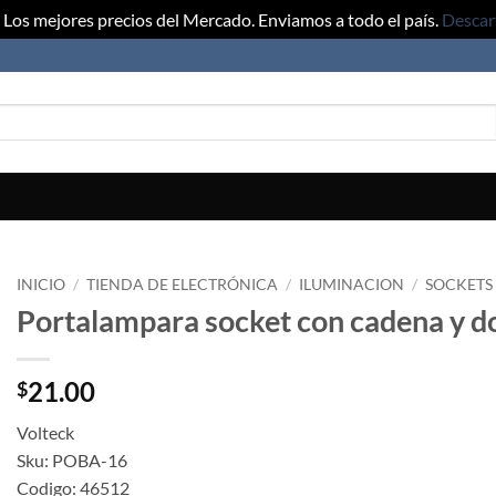
Los mejores precios del Mercado. Enviamos a todo el país.
Descar
INICIO
/
TIENDA DE ELECTRÓNICA
/
ILUMINACION
/
SOCKETS
Portalampara socket con cadena y d
21.00
$
Volteck
Sku: POBA-16
Codigo: 46512