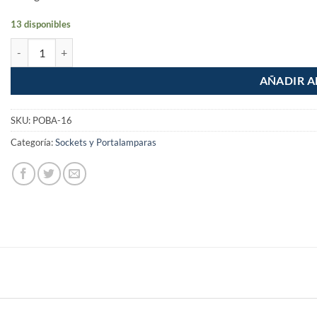
13 disponibles
Portalampara socket con cadena y doble contacto Volteck cantidad
AÑADIR A
SKU:
POBA-16
Categoría:
Sockets y Portalamparas