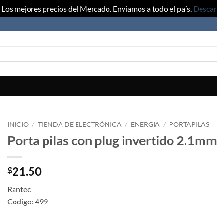
Los mejores precios del Mercado. Enviamos a todo el país.
Descar
INICIO
/
TIENDA DE ELECTRÓNICA
/
ENERGIA
/
PORTAPILAS
Porta pilas con plug invertido 2.1mm
21.50
$
Rantec
Codigo: 499