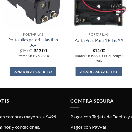
PORTAPILAS
PORTAPILAS
Porta pilas para 4 pilas tipo
Porta Pilas Para 4 Pilas AA
AA
Original
Current
$
15.00
$
13.00
$
14.00
price
price
Steren Sku: 258-814
Rantec Sku: 660-308 R Codigo:
was:
is:
296
$15.00.
$13.00.
AÑADIR AL CARRITO
AÑADIR AL CARRITO
ATIS
COMPRA SEGURA
s en compras mayores a $499.
Pagos con Tarjeta de Debito y 
minos y condiciones.
Pagos con PayPal