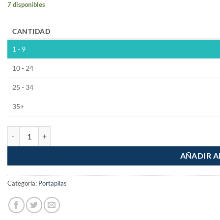
7 disponibles
CANTIDAD
1 - 9
10 - 24
25 - 34
35+
Porta pilas con plug invertido 2.1mm para 4 pilas AA cantidad
AÑADIR A
Categoría:
Portapilas