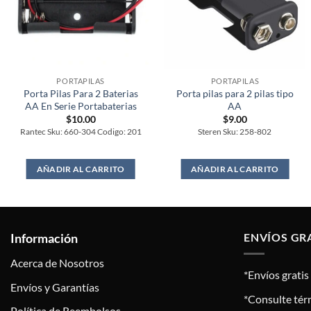
PORTAPILAS
PORTAPILAS
Porta Pilas Para 2 Baterias
Porta pilas para 2 pilas tipo
AA En Serie Portabaterias
AA
$
10.00
$
9.00
Rantec Sku: 660-304 Codigo: 201
Steren Sku: 258-802
AÑADIR AL CARRITO
AÑADIR AL CARRITO
Información
ENVÍOS GR
Acerca de Nosotros
*Envíos grati
Envíos y Garantías
*Consulte tér
Política de Reembolsos