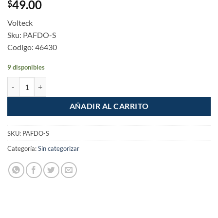
49.00
$
Volteck
Sku: PAFDO-S
Codigo: 46430
9 disponibles
Placa para intemperie tipo FS duplex de sobreponer cantidad
AÑADIR AL CARRITO
SKU:
PAFDO-S
Categoría:
Sin categorizar