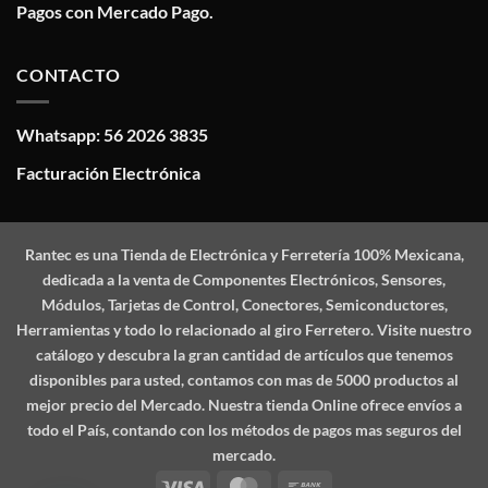
Pagos con Mercado Pago.
CONTACTO
Whatsapp: 56 2026 3835
Facturación Electrónica
Rantec
es una Tienda de Electrónica y Ferretería 100% Mexicana,
dedicada a la venta de Componentes Electrónicos, Sensores,
Módulos, Tarjetas de Control, Conectores, Semiconductores,
Herramientas y todo lo relacionado al giro Ferretero. Visite nuestro
catálogo y descubra la gran cantidad de artículos que tenemos
disponibles para usted, contamos con mas de 5000 productos al
mejor precio del Mercado. Nuestra tienda Online ofrece envíos a
todo el País, contando con los métodos de pagos mas seguros del
mercado.
Visa
MasterCard
Bank