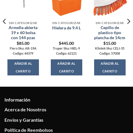
SIN CATEGORIZAR
SIN CATEGORIZAR
SIN CATEGORIZAR
Armella abierta
Cepillo de
Hielera de 9.4 L
19 x 60 bolsa
plastico tipo
con 144 pzas
plancha de 14cm
$
85.00
$
445.00
$
15.00
Fiero Sku: AR-19A
Truper Sku: HIEL-9
Klintek Sku: CELI-35
Codigo: 44379
Codigo: 62121
Codigo: 57008
AÑADIR AL
AÑADIR AL
AÑADIR AL
CARRITO
CARRITO
CARRITO
Información
Acerca de Nosotros
Envíos y Garantías
Política de Reembolsos