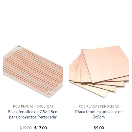
PCB PLACAS FENOLICAS
PCB PLACAS FENOLICAS
Placa fenolica de 7.5×4.5cm
Placa fenolica una cara de
para proyectos Perforada*
5x5cm
Original
Current
$
19.00
$
17.00
$
5.00
price
price