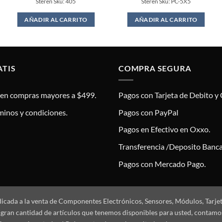
Steren Sku: 405
Steren Sku: PC-5X5
was:
is:
$19.00.
$17.00.
AÑADIR AL CARRITO
AÑADIR AL CARRITO
ATIS
COMPRA SEGURA
s en compras mayores a $499.
Pagos con Tarjeta de Debito y 
minos y condiciones.
Pagos con PayPal
Pagos en Efectivo en Oxxo.
Transferencia /Deposito Banca
Pagos con Mercado Pago.
dicada a la venta de Componentes Electrónicos, Sensores, Módulos, Tarje
 la gran cantidad de artículos que tenemos disponibles para usted, conta