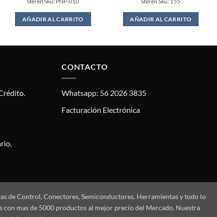
Steren Sku: PNP-010
Steren Sku: 155
was:
is:
$69.00.
$62.00.
AÑADIR AL CARRITO
AÑADIR AL CARRITO
CONTACTO
Crédito.
Whatsapp: 56 2026 3835
Facturación Electrónica
rio.
tas de Control, Conectores, Semiconductores, Herramientas y todo lo
mos con mas de 5000 productos al mejor precio del Mercado. Nuestra