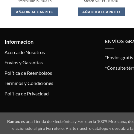
Steren Sku: PC-10X15
Steren Sku: PC-10X10
was:
is:
was:
is:
$29.00.
$26.00.
$19.00.
$17.00.
AÑADIR AL CARRITO
AÑADIR AL CARRITO
Información
ENVÍOS GR
Acerca de Nosotros
*Envíos grati
Envíos y Garantías
*Consulte tér
Política de Reembolsos
Términos y Condiciones
Política de Privacidad
Rantec
es una Tienda de Electrónica y Ferretería 100% Mexicana, de
relacionado al giro Ferretero. Visite nuestro catálogo y descubra