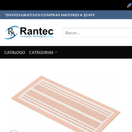
Skip
*ENVÍOS GRATIS EN COMPRAS MAYORES A $1499
to
content
Buscar
por:
CATALOGO
CATEGORIAS