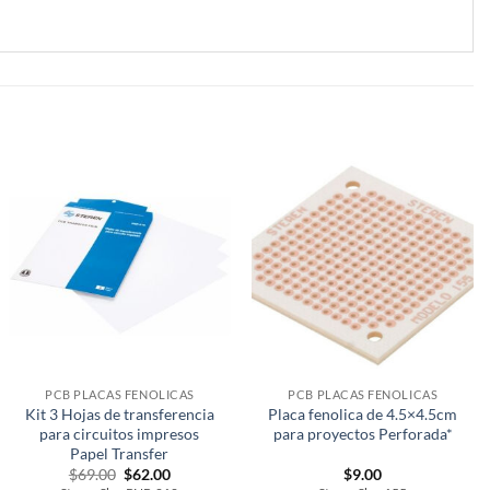
PCB PLACAS FENOLICAS
PCB PLACAS FENOLICAS
Kit 3 Hojas de transferencia
Placa fenolica de 4.5×4.5cm
para circuitos impresos
para proyectos Perforada*
Papel Transfer
Original
Current
$
69.00
$
62.00
$
9.00
price
price