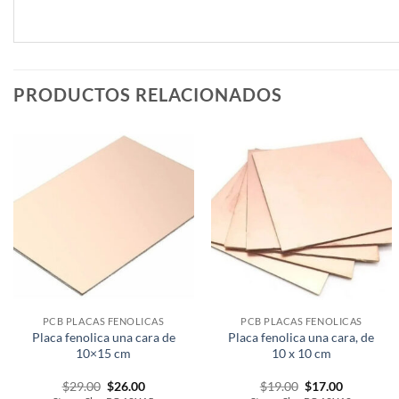
PRODUCTOS RELACIONADOS
PCB PLACAS FENOLICAS
PCB PLACAS FENOLICAS
Placa fenolica una cara de
Placa fenolica una cara, de
10×15 cm
10 x 10 cm
Original
Current
Original
Current
$
29.00
$
26.00
$
19.00
$
17.00
price
price
price
price