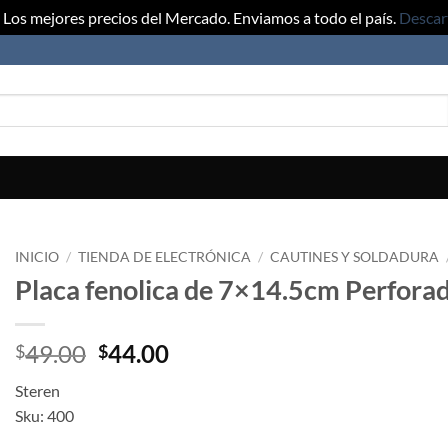
Los mejores precios del Mercado. Enviamos a todo el país.
Descar
INICIO
/
TIENDA DE ELECTRÓNICA
/
CAUTINES Y SOLDADURA
Placa fenolica de 7×14.5cm Perfora
Original
Current
49.00
44.00
$
$
price
price
Steren
was:
is:
Sku: 400
$49.00.
$44.00.