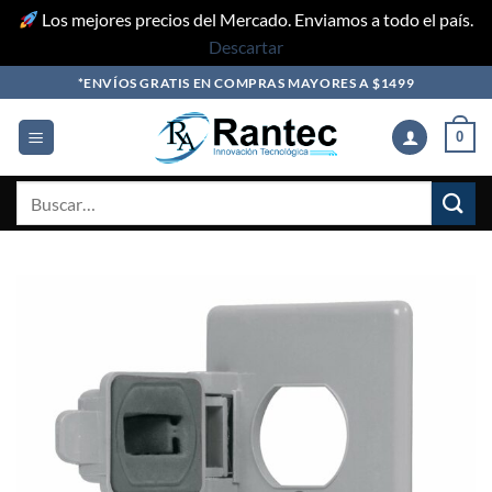
Los mejores precios del Mercado. Enviamos a todo el país.
Descartar
Skip
*ENVÍOS GRATIS EN COMPRAS MAYORES A $1499
to
content
0
Buscar
por: