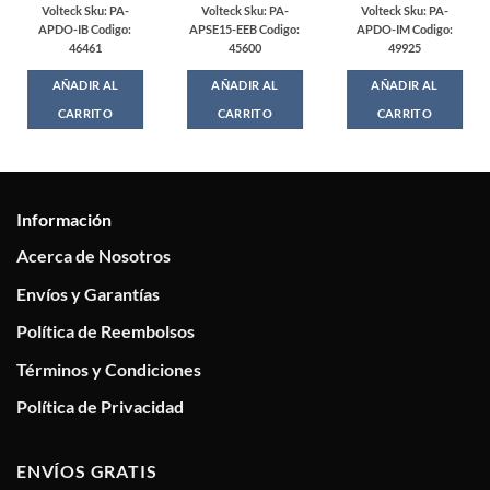
Volteck Sku: PA-
Volteck Sku: PA-
Volteck Sku: PA-
APDO-IB Codigo:
APSE15-EEB Codigo:
APDO-IM Codigo:
46461
45600
49925
AÑADIR AL
AÑADIR AL
AÑADIR AL
CARRITO
CARRITO
CARRITO
Información
Acerca de Nosotros
Envíos y Garantías
Política de Reembolsos
Términos y Condiciones
Política de Privacidad
ENVÍOS GRATIS