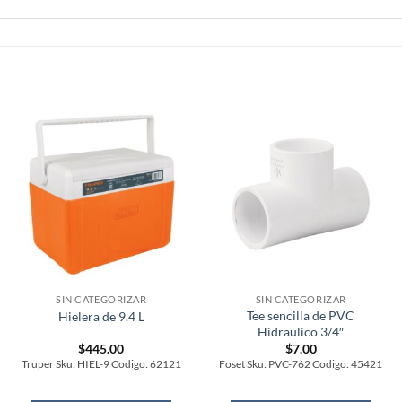
SIN CATEGORIZAR
SIN CATEGORIZAR
Tee sencilla de PVC
Hielera de 9.4 L
Hidraulico 3/4″
$
445.00
$
7.00
Truper Sku: HIEL-9 Codigo: 62121
Foset Sku: PVC-762 Codigo: 45421