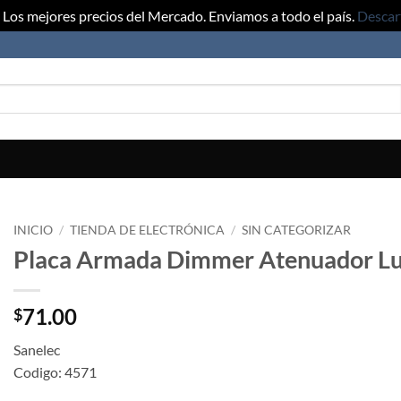
Los mejores precios del Mercado. Enviamos a todo el país.
Descar
INICIO
/
TIENDA DE ELECTRÓNICA
/
SIN CATEGORIZAR
Placa Armada Dimmer Atenuador Lu
71.00
$
Sanelec
Codigo: 4571