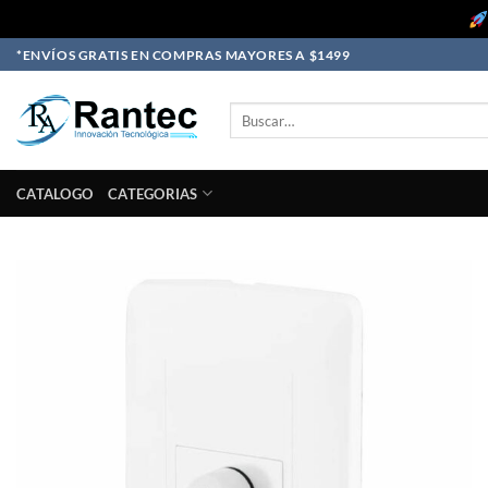
Skip
*ENVÍOS GRATIS EN COMPRAS MAYORES A $1499
to
content
Buscar
por:
CATALOGO
CATEGORIAS