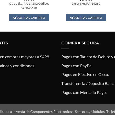
Otros Sku: RA-14282 Codigo:
Otros Sku: RA-14260
073040620
AÑADIR AL CARRITO
AÑADIR AL CARRITO
ATIS
COMPRA SEGURA
s en compras mayores a $499.
Pagos con Tarjeta de Debito y 
minos y condiciones.
Pagos con PayPal
Pagos en Efectivo en Oxxo.
Transferencia /Deposito Banca
Pagos con Mercado Pago.
dicada a la venta de Componentes Electrónicos, Sensores, Módulos, Tarje