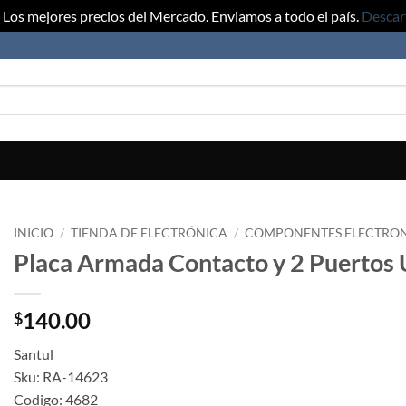
Los mejores precios del Mercado. Enviamos a todo el país.
Descar
INICIO
/
TIENDA DE ELECTRÓNICA
/
COMPONENTES ELECTRO
Placa Armada Contacto y 2 Puertos
140.00
$
Santul
Sku: RA-14623
Codigo: 4682