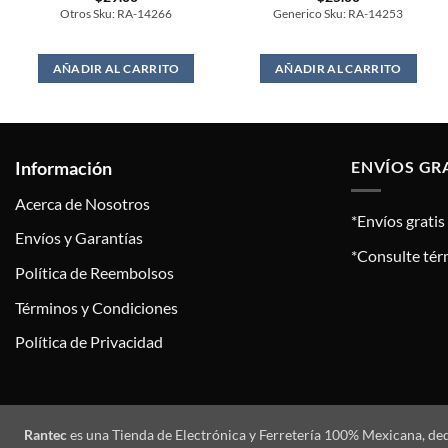
Otros Sku: RA-14266
Generico Sku: RA-14253
AÑADIR AL CARRITO
AÑADIR AL CARRITO
Información
ENVÍOS GR
Acerca de Nosotros
*Envíos grati
Envíos y Garantías
*Consulte tér
Política de Reembolsos
Términos y Condiciones
Política de Privacidad
Rantec
es una Tienda de Electrónica y Ferretería 100% Mexicana, de