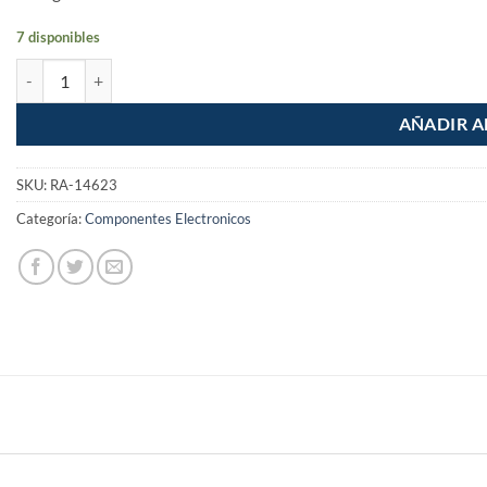
7 disponibles
Placa Armada Contacto y 2 Puertos USB Fontana cantidad
AÑADIR A
SKU:
RA-14623
Categoría:
Componentes Electronicos