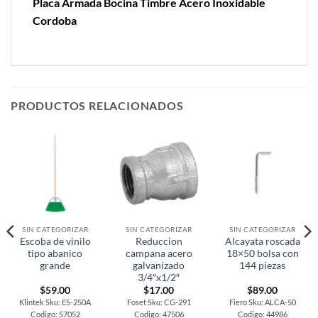
Placa Armada Bocina Timbre Acero Inoxidable
Cordoba
PRODUCTOS RELACIONADOS
SIN CATEGORIZAR
SIN CATEGORIZAR
SIN CATEGORIZAR
Escoba de vinilo
Reduccion
Alcayata roscada
tipo abanico
campana acero
18×50 bolsa con
grande
galvanizado
144 piezas
3/4″x1/2″
$
59.00
$
17.00
$
89.00
Klintek Sku: ES-250A
Foset Sku: CG-291
Fiero Sku: ALCA-50
Codigo: 57052
Codigo: 47506
Codigo: 44986