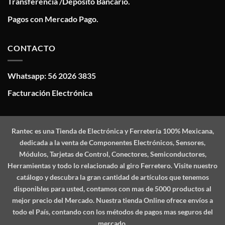
Transferencia /Deposito Bancario.
Pagos con Mercado Pago.
CONTACTO
Whatsapp: 56 2026 3835
Facturación Electrónica
Rantec
es una Tienda de Electrónica y Ferretería 100% Mexicana,
dedicada a la venta de Componentes Electrónicos, Sensores,
Módulos, Tarjetas de Control, Conectores, Semiconductores,
Herramientas y todo lo relacionado al giro Ferretero. Visite nuestro
catálogo y descubra la gran cantidad de artículos que tenemos
disponibles para usted, contamos con mas de 5000 productos al
mejor precio del Mercado. Nuestra tienda Online ofrece envíos a
todo el País, contando con los métodos de pagos mas seguros del
mercado.