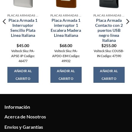
PLACAS ARMADAS CONTACTOS DE PARED
PLACAS ARMADAS CONTACTOS DE PARED
PLACAS ARMADAS CONTACTOS DE PARED
Placa Armada 1
Placa Armada 1
Placa Armada
Interruptor
interruptor 1
Contacto con 2
Sencillo Plata
Escalera Madera
puertos USB
Linea Italiana
Linea Italiana
negro linea
Italiana
$
45.00
$
68.00
$
255.00
Volteck Sku: PA-
Volteck Sku: PA-
Volteck Sku: COUSB-
APSE-IP Codigo:
APDO-EIM Codigo:
IN Codigo: 47590
46477
49932
AÑADIR AL
AÑADIR AL
AÑADIR AL
CARRITO
CARRITO
CARRITO
Información
Acerca de Nosotros
Envíos y Garantías