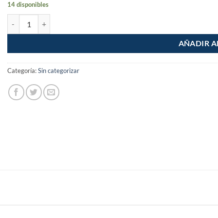
14 disponibles
Placa Armada Apagador y Doble Contacto Acero Inoxidable Cordoba 
AÑADIR A
Categoría:
Sin categorizar