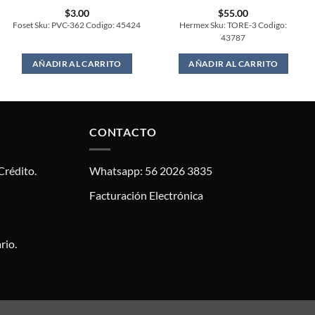
$
3.00
$
55.00
Foset Sku: PVC-362 Codigo: 45424
Hermex Sku: TORE-3 Codigo:
43787
AÑADIR AL CARRITO
AÑADIR AL CARRITO
CONTACTO
Crédito.
Whatsapp: 56 2026 3835
Facturación Electrónica
rio.