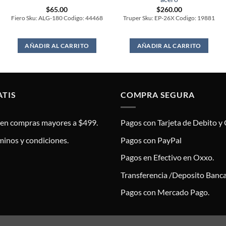
$
65.00
$
260.00
Fiero Sku: ALG-180 Codigo: 44468
Truper Sku: EP-26X Codigo: 19881
AÑADIR AL CARRITO
AÑADIR AL CARRITO
ATIS
COMPRA SEGURA
s en compras mayores a $499.
Pagos con Tarjeta de Debito y 
minos y condiciones.
Pagos con PayPal
Pagos en Efectivo en Oxxo.
Transferencia /Deposito Banca
Pagos con Mercado Pago.