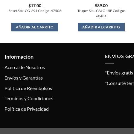
$
17.00
$
89.00
Foset Sku: CG-291 Codigo: 47506
Truper Sku: CALC-15E Codigo:
60481
AÑADIR AL CARRITO
AÑADIR AL CARRITO
Información
ENVÍOS GR
Acerca de Nosotros
*Envíos grati
Envíos y Garantías
*Consulte tér
Política de Reembolsos
Términos y Condiciones
Política de Privacidad