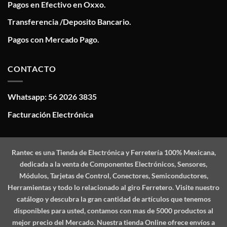
Pagos en Efectivo en Oxxo.
Transferencia /Deposito Bancario.
Pagos con Mercado Pago.
CONTACTO
Whatsapp: 56 2026 3835
Facturación Electrónica
Rantec
es una Tienda de Electrónica y Ferretería 100% Mexicana,
dedicada a la venta de Componentes Electrónicos, Sensores,
Módulos, Tarjetas de Control, Conectores, Semiconductores,
Herramientas y todo lo relacionado al giro Ferretero. Visite nuestro
catálogo y descubra la gran cantidad de artículos que tenemos
disponibles para usted, contamos con mas de 5000 productos al
mejor precio del Mercado. Nuestra tienda Online ofrece envíos a