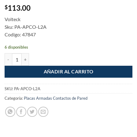
113.00
$
Volteck
Sku: PA-APCO-L2A
Codigo: 47847
6 disponibles
Placa Armada 2 apagadores 1 Contacto Lisboa Acero Inoxidable canti
AÑADIR AL CARRITO
SKU:
PA-APCO-L2A
Categoría:
Placas Armadas Contactos de Pared