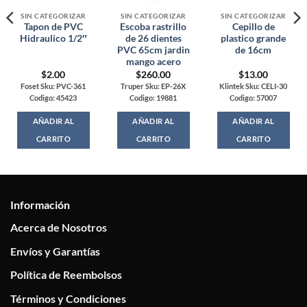
SIN CATEGORIZAR
SIN CATEGORIZAR
SIN CATEGORIZAR
Tapon de PVC
Escoba rastrillo
Cepillo de
Hidraulico 1/2″
de 26 dientes
plastico grande
PVC 65cm jardin
de 16cm
mango acero
$
2.00
$
260.00
$
13.00
Foset Sku: PVC-361
Truper Sku: EP-26X
Klintek Sku: CELI-30
Codigo: 45423
Codigo: 19881
Codigo: 57007
AÑADIR AL
AÑADIR AL
AÑADIR AL
CARRITO
CARRITO
CARRITO
Información
Acerca de Nosotros
Envíos y Garantías
Política de Reembolsos
Términos y Condiciones