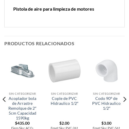
Pistola de aire para limpieza de motores
PRODUCTOS RELACIONADOS
SIN CATEGORIZAR
SIN CATEGORIZAR
SIN CATEGORIZAR
Acoplador bola
Cople de PVC
Codo 90° de
de Arrastre
Hidraulico 1/2″
PVC Hidraulico
Remolque de 2″
1/2″
5cm Capacidad
1590kg
$
435.00
$
2.00
$
3.00
Fiero Sku: ACO-
Foset Sku: PVC-261
Foset Sku: PVC-561