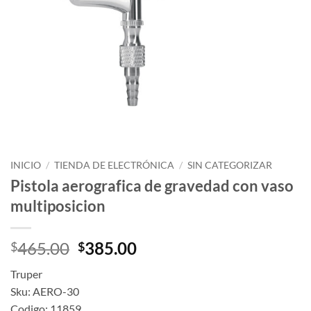
INICIO
/
TIENDA DE ELECTRÓNICA
/
SIN CATEGORIZAR
Pistola aerografica de gravedad con vaso
multiposicion
Original
Current
465.00
385.00
$
$
price
price
Truper
was:
is:
Sku: AERO-30
$465.00.
$385.00.
Codigo: 11859