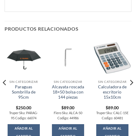
PRODUCTOS RELACIONADOS
SIN CATEGORIZAR
SIN CATEGORIZAR
SIN CATEGORIZAR
Paraguas
Alcayata roscada
Calculadora de
Sombrilla de
18×50 bolsa con
escritorio
95cm
144 piezas
15x10cm
$
250.00
$
89.00
$
89.00
Truper Sku: PARAG-
Fiero Sku: ALCA-50
Truper Sku: CALC-15E
95 Codigo: 66074
Codigo: 44986
Codigo: 60481
AÑADIR AL
AÑADIR AL
AÑADIR AL