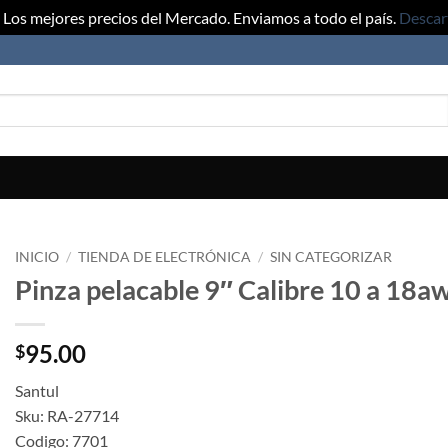
Los mejores precios del Mercado. Enviamos a todo el país.
Descar
INICIO
/
TIENDA DE ELECTRÓNICA
/
SIN CATEGORIZAR
Pinza pelacable 9″ Calibre 10 a 18aw
95.00
$
Santul
Sku: RA-27714
Codigo: 7701