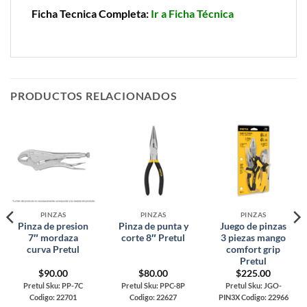
Ficha Tecnica Completa:
Ir a Ficha Técnica
PRODUCTOS RELACIONADOS
PINZAS
PINZAS
PINZAS
Pinza de presion
Pinza de punta y
Juego de pinzas
7″ mordaza
corte 8″ Pretul
3 piezas mango
curva Pretul
comfort grip
Pretul
$
90.00
$
80.00
$
225.00
Pretul Sku: PP-7C
Pretul Sku: PPC-8P
Pretul Sku: JGO-
Codigo: 22701
Codigo: 22627
PIN3X Codigo: 22966