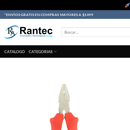
Skip
*ENVÍOS GRATIS EN COMPRAS MAYORES A $1499
to
content
Buscar
por:
CATALOGO
CATEGORIAS