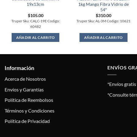
19x13cm
1kg Mango Fibra Vidrio de
54″
$
105.00
$
310.00
Truper Sku: CALC-19E Codigo:
Truper Sku: AL-3M Codigo: 10621
60482
AÑADIR AL CARRITO
AÑADIR AL CARRITO
Información
ENVÍOS GR
Acerca de Nosotros
*Envíos grati
Envíos y Garantías
*Consulte tér
Política de Reembolsos
Términos y Condiciones
Política de Privacidad