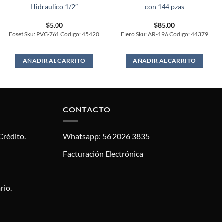
Hidraulico 1/2″
con 144 pzas
$
5.00
$
85.00
Foset Sku: PVC-761 Codigo: 45420
Fiero Sku: AR-19A Codigo: 44379
AÑADIR AL CARRITO
AÑADIR AL CARRITO
CONTACTO
Crédito.
Whatsapp: 56 2026 3835
Facturación Electrónica
rio.