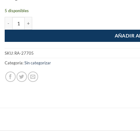
5 disponibles
Pinza Mini Confort de electricista de 4-3/4" cantidad
AÑADIR A
SKU:
RA-27705
Categoría:
Sin categorizar