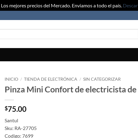
Los mejores precios del Mercado. Enviamos a todo el país.
Descar
INICIO
/
TIENDA DE ELECTRÓNICA
/
SIN CATEGORIZAR
Pinza Mini Confort de electricista de
75.00
$
Santul
Sku: RA-27705
Codigo: 7699