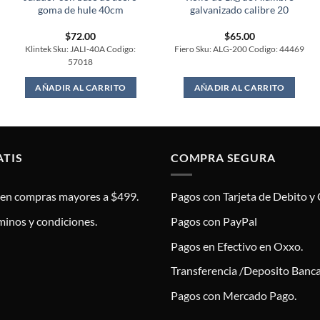
goma de hule 40cm
galvanizado calibre 20
$
72.00
$
65.00
Klintek Sku: JALI-40A Codigo:
Fiero Sku: ALG-200 Codigo: 44469
57018
AÑADIR AL CARRITO
AÑADIR AL CARRITO
ATIS
COMPRA SEGURA
s en compras mayores a $499.
Pagos con Tarjeta de Debito y 
minos y condiciones.
Pagos con PayPal
Pagos en Efectivo en Oxxo.
Transferencia /Deposito Banca
Pagos con Mercado Pago.