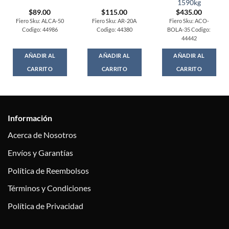
1590kg
$
89.00
$
115.00
$
435.00
Fiero Sku: ALCA-50
Fiero Sku: AR-20A
Fiero Sku: ACO-
Codigo: 44986
Codigo: 44380
BOLA-35 Codigo:
44442
AÑADIR AL
AÑADIR AL
AÑADIR AL
CARRITO
CARRITO
CARRITO
Información
Acerca de Nosotros
Envíos y Garantías
Política de Reembolsos
Términos y Condiciones
Política de Privacidad