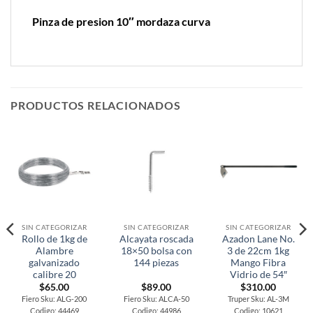
Pinza de presion 10″ mordaza curva
PRODUCTOS RELACIONADOS
SIN CATEGORIZAR
SIN CATEGORIZAR
SIN CATEGORIZAR
Rollo de 1kg de
Alcayata roscada
Azadon Lane No.
Alambre
18×50 bolsa con
3 de 22cm 1kg
galvanizado
144 piezas
Mango Fibra
calibre 20
Vidrio de 54″
$
65.00
$
89.00
$
310.00
Fiero Sku: ALG-200
Fiero Sku: ALCA-50
Truper Sku: AL-3M
Codigo: 44469
Codigo: 44986
Codigo: 10621