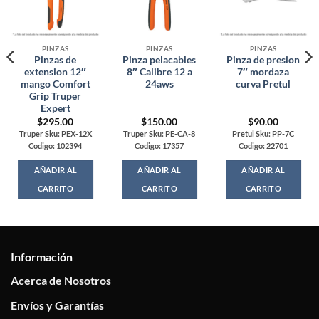
PINZAS
PINZAS
PINZAS
Pinzas de
Pinza pelacables
Pinza de presion
extension 12″
8″ Calibre 12 a
7″ mordaza
mango Comfort
24aws
curva Pretul
Grip Truper
Expert
$
295.00
$
150.00
$
90.00
Truper Sku: PEX-12X
Truper Sku: PE-CA-8
Pretul Sku: PP-7C
Codigo: 102394
Codigo: 17357
Codigo: 22701
AÑADIR AL
AÑADIR AL
AÑADIR AL
CARRITO
CARRITO
CARRITO
Información
Acerca de Nosotros
Envíos y Garantías