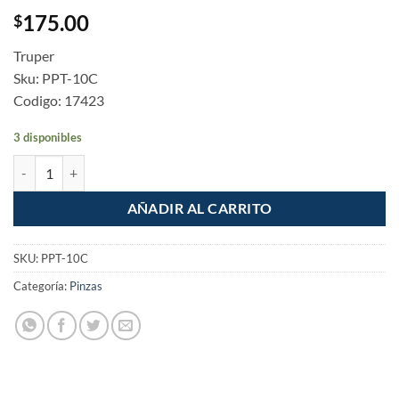
175.00
$
Truper
Sku: PPT-10C
Codigo: 17423
3 disponibles
Pinza de presion 10" mordaza curva Truper cantidad
AÑADIR AL CARRITO
SKU:
PPT-10C
Categoría:
Pinzas