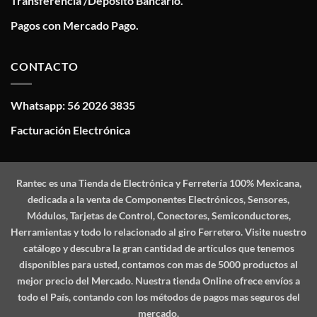
Transferencia /Deposito Bancario.
Pagos con Mercado Pago.
CONTACTO
Whatsapp: 56 2026 3835
Facturación Electrónica
Rantec
es una Tienda de Electrónica y Ferretería 100% Mexicana,
dedicada a la venta de Componentes Electrónicos, Sensores,
Módulos, Tarjetas de Control, Conectores, Semiconductores,
Herramientas y todo lo relacionado al giro Ferretero. Visite nuestro
catálogo y descubra la gran cantidad de artículos que tenemos
disponibles para usted, contamos con mas de 5000 productos al
mejor precio del Mercado. Nuestra tienda Online ofrece envíos a
todo el País, contando con los métodos de pagos mas seguros del
mercado.