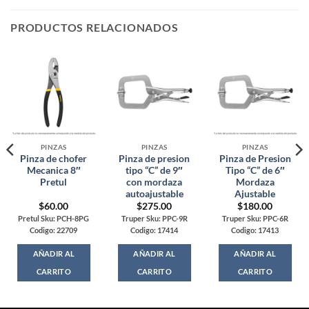
PRODUCTOS RELACIONADOS
PINZAS
PINZAS
PINZAS
Pinza de chofer
Pinza de presion
Pinza de Presion
Mecanica 8″
tipo “C” de 9″
Tipo “C” de 6″
Pretul
con mordaza
Mordaza
autoajustable
Ajustable
$
60.00
$
275.00
$
180.00
Pretul Sku: PCH-8PG
Truper Sku: PPC-9R
Truper Sku: PPC-6R
Codigo: 22709
Codigo: 17414
Codigo: 17413
AÑADIR AL
AÑADIR AL
AÑADIR AL
CARRITO
CARRITO
CARRITO