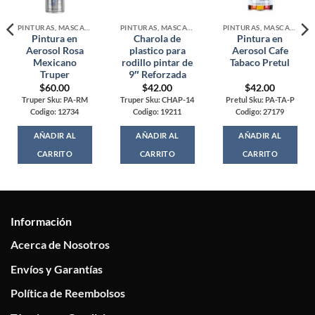
PINTURAS, MASCARAS Y ACCESORIOS
PINTURAS, MASCARAS Y ACCESORIOS
PINTURAS, MASCARAS Y ACCESORIOS
Pintura en
Charola de
Pintura en
Aerosol Rosa
plastico para
Aerosol Cafe
Mexicano
rodillo pintar de
Tabaco Pretul
Truper
9″ Reforzada
$
60.00
$
42.00
$
42.00
Truper Sku: PA-RM
Truper Sku: CHAP-14
Pretul Sku: PA-TA-P
Codigo: 12734
Codigo: 19211
Codigo: 27179
AÑADIR AL
AÑADIR AL
AÑADIR AL
CARRITO
CARRITO
CARRITO
Información
Acerca de Nosotros
Envíos y Garantías
Política de Reembolsos