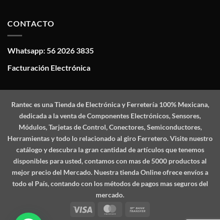
CONTACTO
Whatsapp: 56 2026 3835
Facturación Electrónica
Rantec
es una Tienda de Electrónica y Ferretería 100% Mexicana,
dedicada a la venta de Componentes Electrónicos, Sensores,
Módulos, Tarjetas de Control, Conectores, Semiconductores,
Herramientas y todo lo relacionado al giro Ferretero. Visite nuestro
catálogo y descubra la gran cantidad de artículos que tenemos
disponibles para usted, contamos con mas de 5000 productos al
mejor precio del Mercado. Nuestra tienda Online ofrece envíos a
todo el País, contando con los métodos de pagos mas seguros del
mercado.
Visa
MasterCard
Bank
Transfer