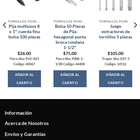
TORNILLOS, PIJAS Y ARMELLAS
TORNILLOS, PIJAS Y ARMELLAS
TORNILLOS, PIJAS Y ARMELLAS
Pija multiusos 8
Bolsa 50 Piezas
Juego
x 1″ cuerda fina
de Pija
extractores de
bolsa 100 piezas
hexagonal punta
tornillos 5 piezas
broca rondana
1-1/2″
$
26.00
$
75.00
$
105.00
Fiero Sku: PIJC-825
Fiero Sku: PIBR-1-
Truper Sku: EXT-5
Codigo: 40067
1/2R Codigo: 44408
Codigo: 14512
AÑADIR AL
AÑADIR AL
AÑADIR AL
CARRITO
CARRITO
CARRITO
Información
Acerca de Nosotros
Envíos y Garantías