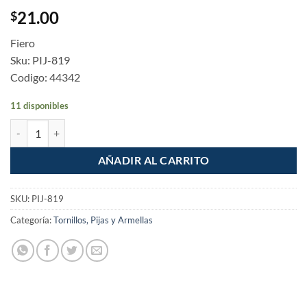
21.00
$
Fiero
Sku: PIJ-819
Codigo: 44342
11 disponibles
Pijas multiusos 8 x 3/4" bolsa con 100 piezas cantidad
AÑADIR AL CARRITO
SKU:
PIJ-819
Categoría:
Tornillos, Pijas y Armellas