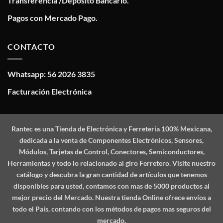
Transferencia /Deposito Bancario.
Pagos con Mercado Pago.
CONTACTO
Whatsapp: 56 2026 3835
Facturación Electrónica
Rantec
es una Tienda de Electrónica y Ferretería 100% Mexicana,
dedicada a la venta de Componentes Electrónicos, Sensores,
Módulos, Tarjetas de Control, Conectores, Semiconductores,
Herramientas y todo lo relacionado al giro Ferretero. Visite nuestro
catálogo y descubra la gran cantidad de artículos que tenemos
disponibles para usted, contamos con mas de 5000 productos al
mejor precio del Mercado. Nuestra tienda Online ofrece envíos a
todo el País, contando con los métodos de pagos mas seguros del
mercado.