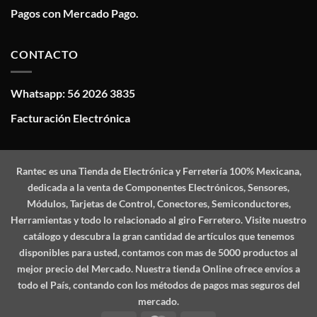
Pagos con Mercado Pago.
CONTACTO
Whatsapp: 56 2026 3835
Facturación Electrónica
Rantec
es una Tienda de Electrónica y Ferretería 100% Mexicana,
dedicada a la venta de Componentes Electrónicos, Sensores,
Módulos, Tarjetas de Control, Conectores, Semiconductores,
Herramientas y todo lo relacionado al giro Ferretero. Visite nuestro
catálogo y descubra la gran cantidad de artículos que tenemos
disponibles para usted, contamos con mas de 5000 productos al
mejor precio del Mercado. Nuestra tienda Online ofrece envíos a
todo el País, contando con los métodos de pagos mas seguros del
mercado.