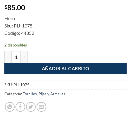
85.00
$
Fiero
Sku: PIJ-1075
Codigo: 44352
2 disponibles
Pijas multiusos 10 x 3" bolsa con 100 piezas cantidad
AÑADIR AL CARRITO
SKU:
PIJ-1075
Categoría:
Tornillos, Pijas y Armellas