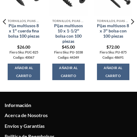
TORNILLOS, PIJAS Y ARMELLAS
TORNILLOS, PIJAS Y ARMELLAS
TORNILLOS, PIJAS Y ARMELLAS
Pija multiusos 8
Pijas multiusos
Pijas multiusos 8
x 1″ cuerda fina
10 x 1-1/2″
x 3″ bolsa con
bolsa 100 piezas
bolsa con 100
100 piezas
piezas
$
26.00
$
45.00
$
72.00
Fiero Sku: PIJC-825
Fiero Sku: PIJ-1038
Fiero Sku: PIJ-875
Codigo: 40067
Codigo: 44349
Codigo: 48691
AÑADIR AL
AÑADIR AL
AÑADIR AL
CARRITO
CARRITO
CARRITO
Información
Acerca de Nosotros
Envíos y Garantías
Política de Reembolsos