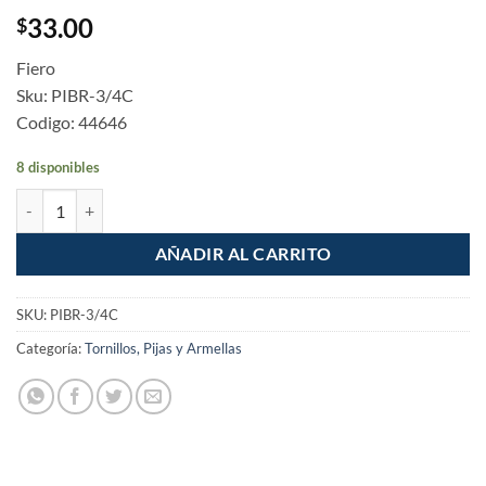
33.00
$
Fiero
Sku: PIBR-3/4C
Codigo: 44646
8 disponibles
Pija cruz punta de broca 3/4" bolsa con 100 piezas cantidad
AÑADIR AL CARRITO
SKU:
PIBR-3/4C
Categoría:
Tornillos, Pijas y Armellas