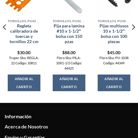
TORNILLOS, PIJAS Y ARMELLAS
TORNILLOS, PIJAS Y ARMELLAS
TORNILLOS, PIJAS Y ARMELLAS
Regleta
Pija para lamina
Pijas multiusos
calibradora de
#10 x 1-1/2″
10 x 1-1/2″
tuercas y
bolsa con 150
bolsa con 100
tornillos 22 cm
pzas
piezas
$
30.00
$
88.00
$
45.00
Truper Sku: REGLA-
Fiero Sku: PILA-
Fiero Sku: PIJ-1038
22 Codigo: 10811
10X1-1/2 Codigo:
Codigo: 44349
44425
AÑADIR AL
AÑADIR AL
AÑADIR AL
CARRITO
CARRITO
CARRITO
Información
Acerca de Nosotros
Envíos y Garantías