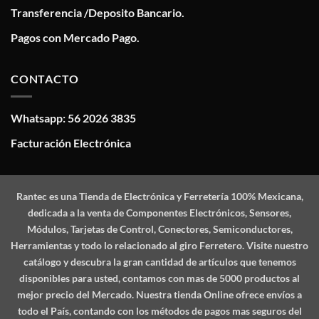
Transferencia /Deposito Bancario.
Pagos con Mercado Pago.
CONTACTO
Whatsapp: 56 2026 3835
Facturación Electrónica
Rantec
es una Tienda de Electrónica y Ferretería 100% Mexicana,
dedicada a la venta de Componentes Electrónicos, Sensores,
Módulos, Tarjetas de Control, Conectores, Semiconductores,
Herramientas y todo lo relacionado al giro Ferretero. Visite nuestro
catálogo y descubra la gran cantidad de artículos que tenemos
disponibles para usted, contamos con mas de 5000 productos al
mejor precio del Mercado. Nuestra tienda Online ofrece envíos a
todo el País, contando con los métodos de pagos mas seguros del