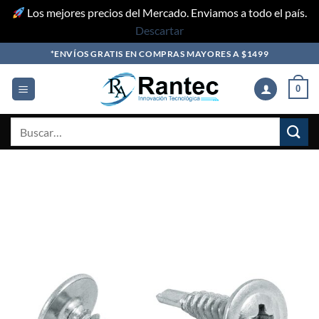
Los mejores precios del Mercado. Enviamos a todo el país.
Descartar
Skip
*ENVÍOS GRATIS EN COMPRAS MAYORES A $1499
to
content
0
Buscar
por: