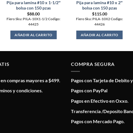
Pija para lamina #10 x 1-1/2″
Pija para lamina #10 x 2″
bolsa con 150 pzas
bolsa con 150 pzas
$
88.00
$
115.00
Fiero Sku: PILA-10X1-1/2 Codigo:
Fiero Sku: PILA-10X2 Codigo:
44425
44426
AÑADIR AL CARRITO
AÑADIR AL CARRITO
ATIS
COMPRA SEGURA
s en compras mayores a $499.
Pagos con Tarjeta de Debito y
minos y condiciones.
Pagos con PayPal
Pagos en Efectivo en Oxxo.
Transferencia /Deposito Banc
Pagos con Mercado Pago.