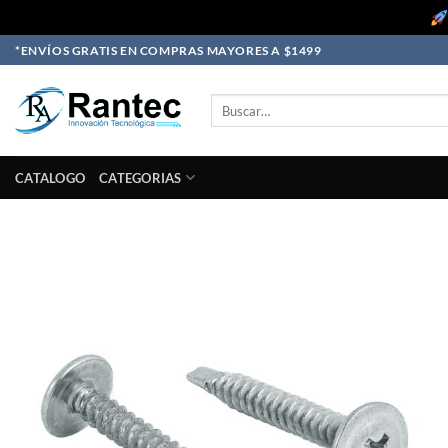
Skip
*ENVÍOS GRATIS EN COMPRAS MAYORES A $1499
to
content
Buscar
por:
CATALOGO
CATEGORIAS