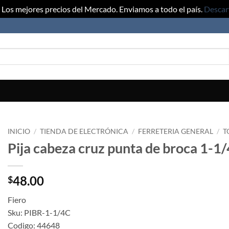
Los mejores precios del Mercado. Enviamos a todo el país.
Descar
INICIO
/
TIENDA DE ELECTRÓNICA
/
FERRETERIA GENERAL
/
T
Pija cabeza cruz punta de broca 1-1/
48.00
$
Fiero
Sku: PIBR-1-1/4C
Codigo: 44648