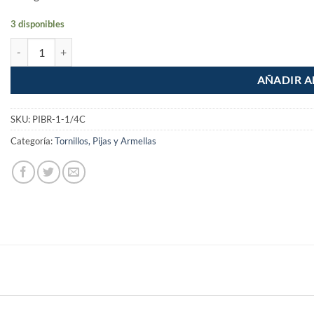
3 disponibles
Pija cabeza cruz punta de broca 1-1/4" bolsa con 100 pzas cantidad
AÑADIR A
SKU:
PIBR-1-1/4C
Categoría:
Tornillos, Pijas y Armellas