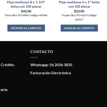
Pijas multiusos 8 x 1-3/4″
Pijas multiusos 6 x 1″ bolsa
bolsa con 100 piezas
con 100 piezas
$
42.00
$
22.00
Fiero Sku: PIJ-844 Codigo: 44346
Truper Sku: PIJ-625 Codigo:
44337
AÑADIR AL CARRITO
AÑADIR AL CARRITO
CONTACTO
 Crédito.
Whatsapp: 56 2026 3835
Facturación Electrónica
ario.