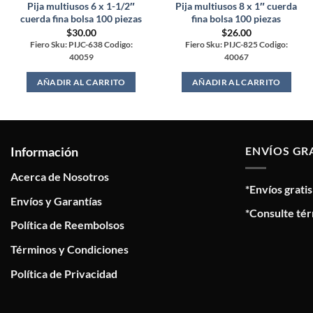
Pija multiusos 6 x 1-1/2″
Pija multiusos 8 x 1″ cuerda
cuerda fina bolsa 100 piezas
fina bolsa 100 piezas
$
30.00
$
26.00
Fiero Sku: PIJC-638 Codigo:
Fiero Sku: PIJC-825 Codigo:
40059
40067
AÑADIR AL CARRITO
AÑADIR AL CARRITO
Información
ENVÍOS GR
Acerca de Nosotros
*Envíos grati
Envíos y Garantías
*Consulte tér
Política de Reembolsos
Términos y Condiciones
Política de Privacidad