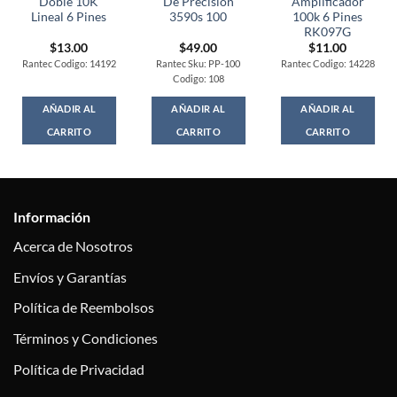
Doble 10K
De Precision
Amplificador
Lineal 6 Pines
3590s 100
100k 6 Pines
RK097G
$
13.00
$
49.00
$
11.00
Rantec Codigo: 14192
Rantec Sku: PP-100
Rantec Codigo: 14228
Codigo: 108
AÑADIR AL
AÑADIR AL
AÑADIR AL
CARRITO
CARRITO
CARRITO
Información
Acerca de Nosotros
Envíos y Garantías
Política de Reembolsos
Términos y Condiciones
Política de Privacidad