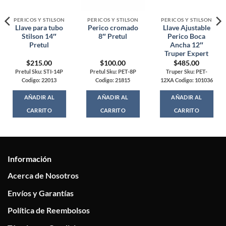
PERICOS Y STILSON
PERICOS Y STILSON
PERICOS Y STILSON
Llave para tubo
Perico cromado
Llave Ajustable
Stilson 14″
8″ Pretul
Perico Boca
Pretul
Ancha 12″
Truper Expert
$
215.00
$
100.00
$
485.00
Pretul Sku: STI-14P
Pretul Sku: PET-8P
Truper Sku: PET-
Codigo: 22013
Codigo: 21815
12XA Codigo: 101036
AÑADIR AL
AÑADIR AL
AÑADIR AL
CARRITO
CARRITO
CARRITO
Información
Acerca de Nosotros
Envíos y Garantías
Política de Reembolsos