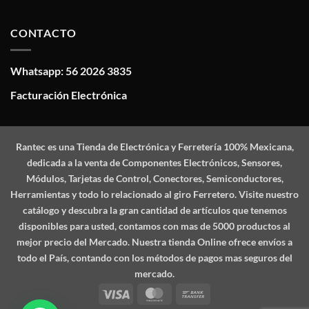
CONTACTO
Whatsapp: 56 2026 3835
Facturación Electrónica
Rantec
es una Tienda de Electrónica y Ferretería 100% Mexicana,
dedicada a la venta de Componentes Electrónicos, Sensores,
Módulos, Tarjetas de Control, Conectores, Semiconductores,
Herramientas y todo lo relacionado al giro Ferretero. Visite nuestro
catálogo y descubra la gran cantidad de artículos que tenemos
disponibles para usted, contamos con mas de 5000 productos al
mejor precio del Mercado. Nuestra tienda Online ofrece envíos a
todo el País, contando con los métodos de pagos mas seguros del
mercado.
Visa
MasterCard
Bank
Transfer